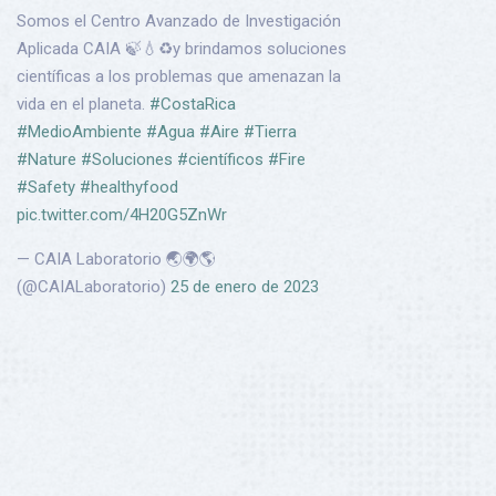
Somos el Centro Avanzado de Investigación
Aplicada CAIA 🍃💧♻️y brindamos soluciones
científicas a los problemas que amenazan la
vida en el planeta.
#CostaRica
#MedioAmbiente
#Agua
#Aire
#Tierra
#Nature
#Soluciones
#científicos
#Fire
#Safety
#healthyfood
pic.twitter.com/4H20G5ZnWr
— CAIA Laboratorio 🌏🌍🌎
(@CAIALaboratorio)
25 de enero de 2023