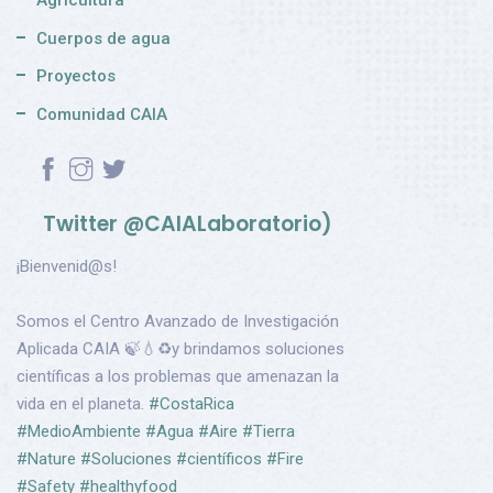
Agricultura
Cuerpos de agua
Proyectos
Comunidad CAIA
Twitter @CAIALaboratorio)
¡Bienvenid@s!
Somos el Centro Avanzado de Investigación
Aplicada CAIA 🍃💧♻️y brindamos soluciones
científicas a los problemas que amenazan la
vida en el planeta.
#CostaRica
#MedioAmbiente
#Agua
#Aire
#Tierra
#Nature
#Soluciones
#científicos
#Fire
#Safety
#healthyfood