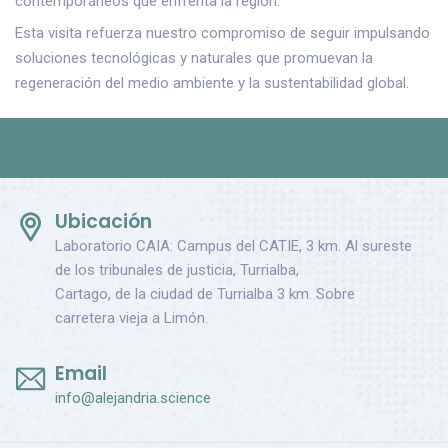
contemporáneos que enfrenta la región.
Esta visita refuerza nuestro compromiso de seguir impulsando
soluciones tecnológicas y naturales que promuevan la
regeneración del medio ambiente y la sustentabilidad global.
rolex replica
rolex repliche
Based on the trust of our customers and their purchase of our
Based on the trust of our customers and their purchase of our
Based on the trust of our customers and their purchase of our
products, our website ranks high on Google. With the support
products, our website ranks high on Google. With the support
products, our website ranks high on Google. With the support
of our customers, we will continue to launch products that they
of our customers, we will continue to launch products that they
of our customers, we will continue to launch products that they
like
fake rolex
.
like
fake rolex
.
like
replica watches
.
Ubicación
Laboratorio CAIA: Campus del CATIE, 3 km. Al sureste
de los tribunales de justicia, Turrialba,
Cartago, de la ciudad de Turrialba 3 km. Sobre
carretera vieja a Limón.
Email
info@alejandria.science