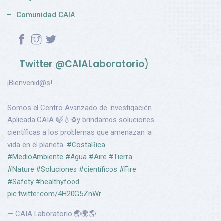
Comunidad CAIA
Twitter @CAIALaboratorio)
¡Bienvenid@s!
Somos el Centro Avanzado de Investigación
Aplicada CAIA 🍃💧♻️y brindamos soluciones
científicas a los problemas que amenazan la
vida en el planeta.
#CostaRica
#MedioAmbiente
#Agua
#Aire
#Tierra
#Nature
#Soluciones
#científicos
#Fire
#Safety
#healthyfood
pic.twitter.com/4H20G5ZnWr
— CAIA Laboratorio 🌏🌍🌎