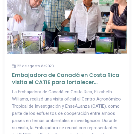
22 de agosto de2023
Embajadora de Canadá en Costa Rica
visita el CATIE para fortalecer
cooperación ambiental y de
La Embajadora de Canadá en Costa Rica, Elizabeth
investigación y conocer los desarrollos
Williams, realizó una visita oficial al Centro Agronómico
tecno-orgánicos de CAIA
Tropical de Investigación y EnseÃ±anza (CATIE), como
parte de los esfuerzos de cooperación entre ambos
países en temas ambientales e investigación. Durante
su visita, la Embajadora se reunió con representantes