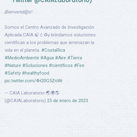
Twitter @CAIALaboratorio)
¡Bienvenid@s!
Somos el Centro Avanzado de Investigación
Aplicada CAIA 🍃💧♻️y brindamos soluciones
científicas a los problemas que amenazan la
vida en el planeta.
#CostaRica
#MedioAmbiente
#Agua
#Aire
#Tierra
#Nature
#Soluciones
#científicos
#Fire
#Safety
#healthyfood
pic.twitter.com/4H20G5ZnWr
— CAIA Laboratorio 🌏🌍🌎
(@CAIALaboratorio)
25 de enero de 2023